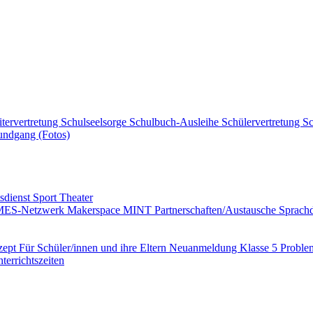
itervertretung
Schulseelsorge
Schulbuch-Ausleihe
Schülervertretung
Sc
ndgang (Fotos)
tsdienst
Sport
Theater
MES-Netzwerk
Makerspace
MINT
Partnerschaften/Austausche
Sprac
zept
Für Schüler/innen und ihre Eltern
Neuanmeldung Klasse 5
Proble
terrichtszeiten