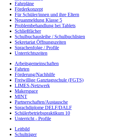
Fahrpläne
Förderkonzept
Für Schüler/innen und ihre Eltern
Neuanmeldung Klasse 5
Problembehandlung bei Tablets
Schließfächer
Schulbuchausleihe / Schulbuchlisten
Sekretariat Öffnungszeiten
Sprachenfolge / Profile
Unterrichtszeiten
Arbeitsgemeinschaften
Fahrten
Förderung/Nachhilfe
Freiwillige Ganztagsschule (FGTS)
LIMES-Netzwerk
Makerspace
MINT
Partnerschaften/Austausche
Sprachdiplome DELF/DALF
Schülerbetriebspraktikum 10
Unterricht - Profile
Leitbild
Schulträger