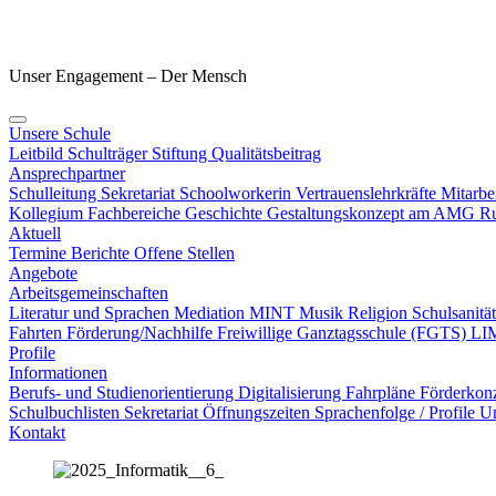
Unser Engagement – Der Mensch
Unsere Schule
Leitbild
Schulträger
Stiftung
Qualitätsbeitrag
Ansprechpartner
Schulleitung
Sekretariat
Schoolworkerin
Vertrauenslehrkräfte
Mitarbe
Kollegium
Fachbereiche
Geschichte
Gestaltungskonzept am AMG
Ru
Aktuell
Termine
Berichte
Offene Stellen
Angebote
Arbeitsgemeinschaften
Literatur und Sprachen
Mediation
MINT
Musik
Religion
Schulsanitä
Fahrten
Förderung/Nachhilfe
Freiwillige Ganztagsschule (FGTS)
LI
Profile
Informationen
Berufs- und Studienorientierung
Digitalisierung
Fahrpläne
Förderkon
Schulbuchlisten
Sekretariat Öffnungszeiten
Sprachenfolge / Profile
Un
Kontakt