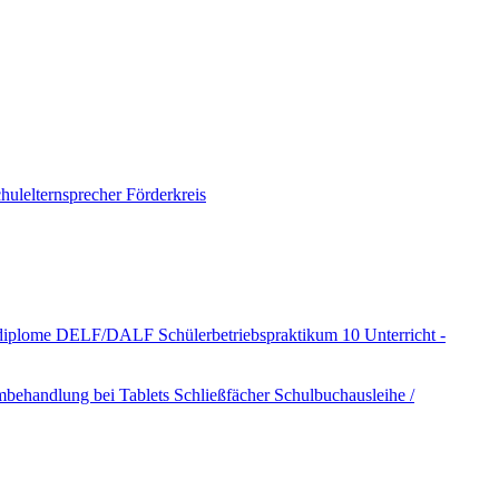
hulelternsprecher
Förderkreis
hdiplome DELF/DALF
Schülerbetriebspraktikum 10
Unterricht -
mbehandlung bei Tablets
Schließfächer
Schulbuchausleihe /