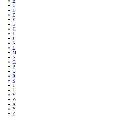
B
C
D
E
F
G
H
I
J
K
L
M
N
O
P
Q
R
S
T
U
V
W
X
Y
Z