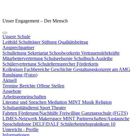
Unser Engagement – Der Mensch
Unsere Schule
Leitbild
Schulträger
Stiftung
Qualitätsbeitrag
Ansprechpartner
Schulleitung
Sekretariat
Schoolworkerin
Vertrauenslehrkräfte
Mitarbeitervertretung
Schulseelsorge
Schulbuch-Ausleihe
Schülervertretung
Schulelternsprecher
Förderkreis
Kollegium
Fachbereiche
Geschichte
Gestaltungskonzept am AMG
Rundgang (Fotos)
Aktuell
Termine
Berichte
Offene Stellen
Angebote
Arbeitsgemeinschaften
Literatur und Sprachen
Mediation
MINT
Musik
Religion
Schulsanitätsdienst
Sport
Theater
Fahrten
Förderung/Nachhilfe
Freiwillige Ganztagsschule (FGTS)
LIMES-Netzwerk
Makerspace
MINT
Partnerschaften/Austausche
Sprachdiplome DELF/DALF
Schülerbetriebspraktikum 10
Unterricht - Profile
Informationen