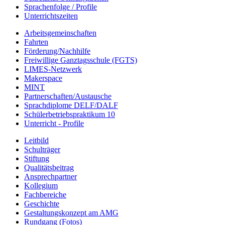
Sprachenfolge / Profile
Unterrichtszeiten
Arbeitsgemeinschaften
Fahrten
Förderung/Nachhilfe
Freiwillige Ganztagsschule (FGTS)
LIMES-Netzwerk
Makerspace
MINT
Partnerschaften/Austausche
Sprachdiplome DELF/DALF
Schülerbetriebspraktikum 10
Unterricht - Profile
Leitbild
Schulträger
Stiftung
Qualitätsbeitrag
Ansprechpartner
Kollegium
Fachbereiche
Geschichte
Gestaltungskonzept am AMG
Rundgang (Fotos)