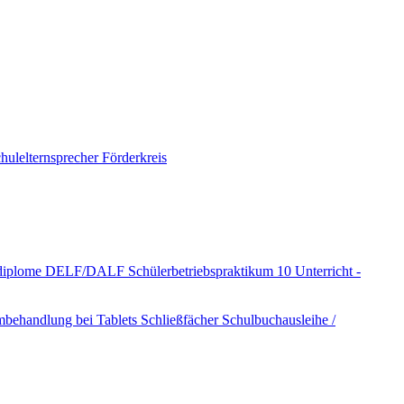
hulelternsprecher
Förderkreis
hdiplome DELF/DALF
Schülerbetriebspraktikum 10
Unterricht -
mbehandlung bei Tablets
Schließfächer
Schulbuchausleihe /