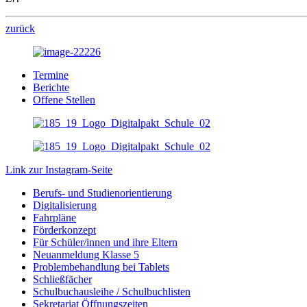
zurück
Termine
Berichte
Offene Stellen
Link zur Instagram-Seite
Berufs- und Studienorientierung
Digitalisierung
Fahrpläne
Förderkonzept
Für Schüler/innen und ihre Eltern
Neuanmeldung Klasse 5
Problembehandlung bei Tablets
Schließfächer
Schulbuchausleihe / Schulbuchlisten
Sekretariat Öffnungszeiten