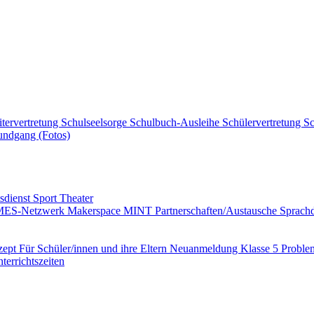
itervertretung
Schulseelsorge
Schulbuch-Ausleihe
Schülervertretung
Sc
ndgang (Fotos)
tsdienst
Sport
Theater
MES-Netzwerk
Makerspace
MINT
Partnerschaften/Austausche
Sprac
zept
Für Schüler/innen und ihre Eltern
Neuanmeldung Klasse 5
Proble
terrichtszeiten