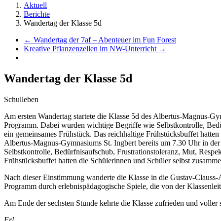
Aktuell
Berichte
Wandertag der Klasse 5d
←
Wandertag der 7af – Abenteuer im Fun Forest
Kreative Pflanzenzellen im NW-Unterricht
→
Wandertag der Klasse 5d
Schulleben
Am ersten Wandertag startete die Klasse 5d des Albertus-Magnus-Gym
Programm. Dabei wurden wichtige Begriffe wie Selbstkontrolle, Bedür
ein gemeinsames Frühstück. Das reichhaltige Frühstücksbuffet hatten 
Albertus-Magnus-Gymnasiums St. Ingbert bereits um 7.30 Uhr in der
Selbstkontrolle, Bedürfnisaufschub, Frustrationstoleranz, Mut, Respe
Frühstücksbuffet hatten die Schülerinnen und Schüler selbst zusammeng
Nach dieser Einstimmung wanderte die Klasse in die Gustav-Clauss-A
Programm durch erlebnispädagogische Spiele, die von der Klassenlei
Am Ende der sechsten Stunde kehrte die Klasse zufrieden und voller 
Erl