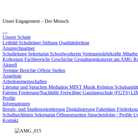
Unser Engagement – Der Mensch
Unsere Schule
Leitbild
Schulträger
Stiftung
Qualitätsbeitrag
Ansprechpartner
Schulleitung
Sekretariat
Schoolworkerin
Vertrauenslehrkräfte
Mitarbe
Kollegium
Fachbereiche
Geschichte
Gestaltungskonzept am AMG
Ru
Aktuell
Termine
Berichte
Offene Stellen
Angebote
Arbeitsgemeinschaften
Literatur und Sprachen
Mediation
MINT
Musik
Religion
Schulsanitä
Fahrten
Förderung/Nachhilfe
Freiwillige Ganztagsschule (FGTS)
LI
Profile
Informationen
Berufs- und Studienorientierung
Digitalisierung
Fahrpläne
Förderkon
Schulbuchlisten
Sekretariat Öffnungszeiten
Sprachenfolge / Profile
Un
Kontakt