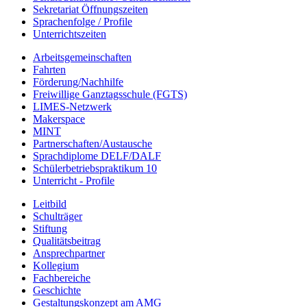
Sekretariat Öffnungszeiten
Sprachenfolge / Profile
Unterrichtszeiten
Arbeitsgemeinschaften
Fahrten
Förderung/Nachhilfe
Freiwillige Ganztagsschule (FGTS)
LIMES-Netzwerk
Makerspace
MINT
Partnerschaften/Austausche
Sprachdiplome DELF/DALF
Schülerbetriebspraktikum 10
Unterricht - Profile
Leitbild
Schulträger
Stiftung
Qualitätsbeitrag
Ansprechpartner
Kollegium
Fachbereiche
Geschichte
Gestaltungskonzept am AMG