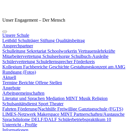
Unser Engagement – Der Mensch
Unsere Schule
Leitbild
Schulträger
Stiftung
Qualitätsbeitrag
Ansprechpartner
Schulleitung
Sekretariat
Schoolworkerin
Vertrauenslehrkräfte
Mitarbeitervertretung
Schulseelsorge
Schulbuch-Ausleihe
Schülervertretung
Schulelternsprecher
Förderkreis
Kollegium
Fachbereiche
Geschichte
Gestaltungskonzept am AMG
Rundgang (Fotos)
Aktuell
Termine
Berichte
Offene Stellen
Angebote
Arbeitsgemeinschaften
Literatur und Sprachen
Mediation
MINT
Musik
Religion
Schulsanitätsdienst
Sport
Theater
Fahrten
Förderung/Nachhilfe
Freiwillige Ganztagsschule (FGTS)
LIMES-Netzwerk
Makerspace
MINT
Partnerschaften/Austausche
Sprachdiplome DELF/DALF
Schülerbetriebspraktikum 10
Unterricht - Profile
Informationen