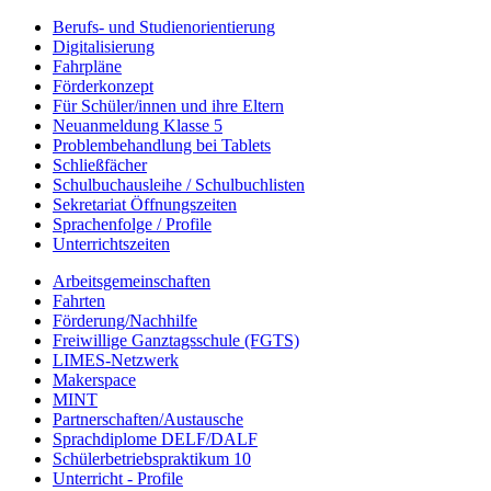
Berufs- und Studienorientierung
Digitalisierung
Fahrpläne
Förderkonzept
Für Schüler/innen und ihre Eltern
Neuanmeldung Klasse 5
Problembehandlung bei Tablets
Schließfächer
Schulbuchausleihe / Schulbuchlisten
Sekretariat Öffnungszeiten
Sprachenfolge / Profile
Unterrichtszeiten
Arbeitsgemeinschaften
Fahrten
Förderung/Nachhilfe
Freiwillige Ganztagsschule (FGTS)
LIMES-Netzwerk
Makerspace
MINT
Partnerschaften/Austausche
Sprachdiplome DELF/DALF
Schülerbetriebspraktikum 10
Unterricht - Profile