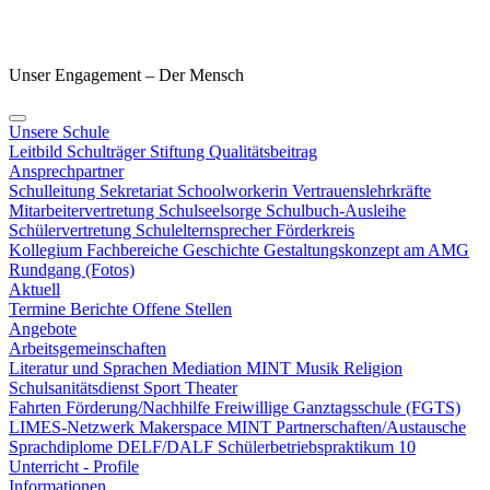
Unser Engagement – Der Mensch
Unsere Schule
Leitbild
Schulträger
Stiftung
Qualitätsbeitrag
Ansprechpartner
Schulleitung
Sekretariat
Schoolworkerin
Vertrauenslehrkräfte
Mitarbeitervertretung
Schulseelsorge
Schulbuch-Ausleihe
Schülervertretung
Schulelternsprecher
Förderkreis
Kollegium
Fachbereiche
Geschichte
Gestaltungskonzept am AMG
Rundgang (Fotos)
Aktuell
Termine
Berichte
Offene Stellen
Angebote
Arbeitsgemeinschaften
Literatur und Sprachen
Mediation
MINT
Musik
Religion
Schulsanitätsdienst
Sport
Theater
Fahrten
Förderung/Nachhilfe
Freiwillige Ganztagsschule (FGTS)
LIMES-Netzwerk
Makerspace
MINT
Partnerschaften/Austausche
Sprachdiplome DELF/DALF
Schülerbetriebspraktikum 10
Unterricht - Profile
Informationen