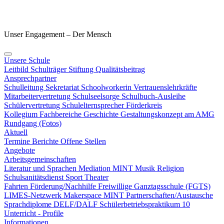
Unser Engagement – Der Mensch
Unsere Schule
Leitbild
Schulträger
Stiftung
Qualitätsbeitrag
Ansprechpartner
Schulleitung
Sekretariat
Schoolworkerin
Vertrauenslehrkräfte
Mitarbeitervertretung
Schulseelsorge
Schulbuch-Ausleihe
Schülervertretung
Schulelternsprecher
Förderkreis
Kollegium
Fachbereiche
Geschichte
Gestaltungskonzept am AMG
Rundgang (Fotos)
Aktuell
Termine
Berichte
Offene Stellen
Angebote
Arbeitsgemeinschaften
Literatur und Sprachen
Mediation
MINT
Musik
Religion
Schulsanitätsdienst
Sport
Theater
Fahrten
Förderung/Nachhilfe
Freiwillige Ganztagsschule (FGTS)
LIMES-Netzwerk
Makerspace
MINT
Partnerschaften/Austausche
Sprachdiplome DELF/DALF
Schülerbetriebspraktikum 10
Unterricht - Profile
Informationen