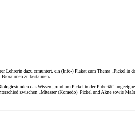
 Lehrerin dazu ermuntert, ein (Info-) Plakat zum Thema „Pickel in der 
n Bioräumen zu bestaunen.
ologiestunden das Wissen „rund um Pickel in der Pubertät“ angeeignet
r Unterschied zwischen „Mitesser (Komedo), Pickel und Akne sowie Maß