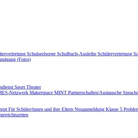
itervertretung
Schulseelsorge
Schulbuch-Ausleihe
Schülervertretung
Sc
ndgang (Fotos)
tsdienst
Sport
Theater
MES-Netzwerk
Makerspace
MINT
Partnerschaften/Austausche
Sprac
zept
Für Schüler/innen und ihre Eltern
Neuanmeldung Klasse 5
Proble
terrichtszeiten