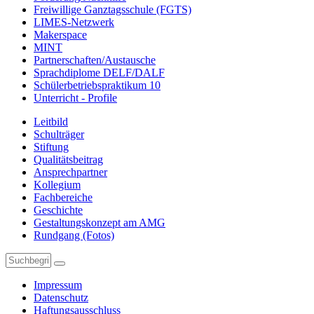
Freiwillige Ganztagsschule (FGTS)
LIMES-Netzwerk
Makerspace
MINT
Partnerschaften/Austausche
Sprachdiplome DELF/DALF
Schülerbetriebspraktikum 10
Unterricht - Profile
Leitbild
Schulträger
Stiftung
Qualitätsbeitrag
Ansprechpartner
Kollegium
Fachbereiche
Geschichte
Gestaltungskonzept am AMG
Rundgang (Fotos)
Impressum
Datenschutz
Haftungsausschluss