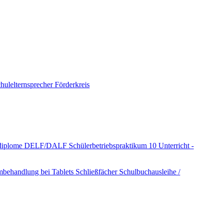
hulelternsprecher
Förderkreis
hdiplome DELF/DALF
Schülerbetriebspraktikum 10
Unterricht -
mbehandlung bei Tablets
Schließfächer
Schulbuchausleihe /