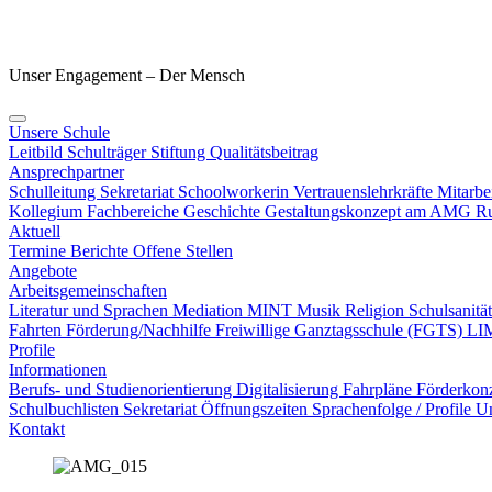
Unser Engagement – Der Mensch
Unsere Schule
Leitbild
Schulträger
Stiftung
Qualitätsbeitrag
Ansprechpartner
Schulleitung
Sekretariat
Schoolworkerin
Vertrauenslehrkräfte
Mitarbe
Kollegium
Fachbereiche
Geschichte
Gestaltungskonzept am AMG
Ru
Aktuell
Termine
Berichte
Offene Stellen
Angebote
Arbeitsgemeinschaften
Literatur und Sprachen
Mediation
MINT
Musik
Religion
Schulsanitä
Fahrten
Förderung/Nachhilfe
Freiwillige Ganztagsschule (FGTS)
LI
Profile
Informationen
Berufs- und Studienorientierung
Digitalisierung
Fahrpläne
Förderkon
Schulbuchlisten
Sekretariat Öffnungszeiten
Sprachenfolge / Profile
Un
Kontakt