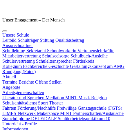
Unser Engagement – Der Mensch
Unsere Schule
Leitbild
Schulträger
Stiftung
Qualitätsbeitrag
Ansprechpartner
Schulleitung
Sekretariat
Schoolworkerin
Vertrauenslehrkräfte
Mitarbeitervertretung
Schulseelsorge
Schulbuch-Ausleihe
Schülervertretung
Schulelternsprecher
Förderkreis
Kollegium
Fachbereiche
Geschichte
Gestaltungskonzept am AMG
Rundgang (Fotos)
Aktuell
Termine
Berichte
Offene Stellen
Angebote
Arbeitsgemeinschaften
Literatur und Sprachen
Mediation
MINT
Musik
Religion
Schulsanitätsdienst
Sport
Theater
Fahrten
Förderung/Nachhilfe
Freiwillige Ganztagsschule (FGTS)
LIMES-Netzwerk
Makerspace
MINT
Partnerschaften/Austausche
Sprachdiplome DELF/DALF
Schülerbetriebspraktikum 10
Unterricht - Profile
Informationen