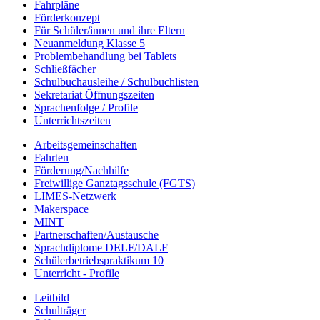
Fahrpläne
Förderkonzept
Für Schüler/innen und ihre Eltern
Neuanmeldung Klasse 5
Problembehandlung bei Tablets
Schließfächer
Schulbuchausleihe / Schulbuchlisten
Sekretariat Öffnungszeiten
Sprachenfolge / Profile
Unterrichtszeiten
Arbeitsgemeinschaften
Fahrten
Förderung/Nachhilfe
Freiwillige Ganztagsschule (FGTS)
LIMES-Netzwerk
Makerspace
MINT
Partnerschaften/Austausche
Sprachdiplome DELF/DALF
Schülerbetriebspraktikum 10
Unterricht - Profile
Leitbild
Schulträger