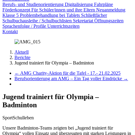
Berufs- und Studienorientierung
Digitalisierung
Fahrpläne
Förderkonzept
Für Schüler/innen und ihre Eltern
Neuanmeldung
Klasse 5
Problembehandlung bei Tablets
Schließfächer
Schulbuchausleihe / Schulbuchlisten
Sekretariat Öffnungszeiten
Sprachenfolge / Profile
Unterrichtszeiten
Kontakt
Aktuell
Berichte
Jugend trainiert für Olympia – Badminton
←
AMG Charity-Aktion für die Tafel - 17.- 21.02.2025
Berufsorientierung am AMG – Ein Tag voller Eindrücke
→
Jugend trainiert für Olympia –
Badminton
Sport
Schulleben
Unsere Badminton-Teams zeigten bei „Jugend trainiert für
Olympia“ vollen Einsatz und überzeugten mit starken Leistungen in