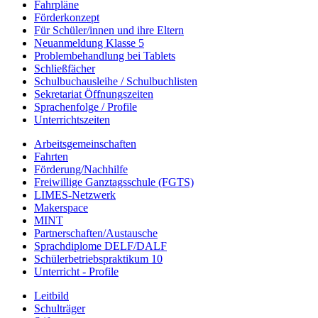
Fahrpläne
Förderkonzept
Für Schüler/innen und ihre Eltern
Neuanmeldung Klasse 5
Problembehandlung bei Tablets
Schließfächer
Schulbuchausleihe / Schulbuchlisten
Sekretariat Öffnungszeiten
Sprachenfolge / Profile
Unterrichtszeiten
Arbeitsgemeinschaften
Fahrten
Förderung/Nachhilfe
Freiwillige Ganztagsschule (FGTS)
LIMES-Netzwerk
Makerspace
MINT
Partnerschaften/Austausche
Sprachdiplome DELF/DALF
Schülerbetriebspraktikum 10
Unterricht - Profile
Leitbild
Schulträger