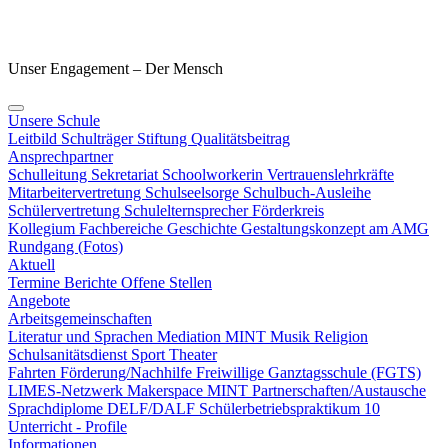
Unser Engagement – Der Mensch
Unsere Schule
Leitbild
Schulträger
Stiftung
Qualitätsbeitrag
Ansprechpartner
Schulleitung
Sekretariat
Schoolworkerin
Vertrauenslehrkräfte
Mitarbeitervertretung
Schulseelsorge
Schulbuch-Ausleihe
Schülervertretung
Schulelternsprecher
Förderkreis
Kollegium
Fachbereiche
Geschichte
Gestaltungskonzept am AMG
Rundgang (Fotos)
Aktuell
Termine
Berichte
Offene Stellen
Angebote
Arbeitsgemeinschaften
Literatur und Sprachen
Mediation
MINT
Musik
Religion
Schulsanitätsdienst
Sport
Theater
Fahrten
Förderung/Nachhilfe
Freiwillige Ganztagsschule (FGTS)
LIMES-Netzwerk
Makerspace
MINT
Partnerschaften/Austausche
Sprachdiplome DELF/DALF
Schülerbetriebspraktikum 10
Unterricht - Profile
Informationen