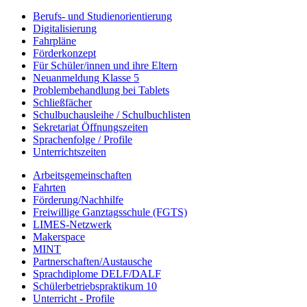
Berufs- und Studienorientierung
Digitalisierung
Fahrpläne
Förderkonzept
Für Schüler/innen und ihre Eltern
Neuanmeldung Klasse 5
Problembehandlung bei Tablets
Schließfächer
Schulbuchausleihe / Schulbuchlisten
Sekretariat Öffnungszeiten
Sprachenfolge / Profile
Unterrichtszeiten
Arbeitsgemeinschaften
Fahrten
Förderung/Nachhilfe
Freiwillige Ganztagsschule (FGTS)
LIMES-Netzwerk
Makerspace
MINT
Partnerschaften/Austausche
Sprachdiplome DELF/DALF
Schülerbetriebspraktikum 10
Unterricht - Profile