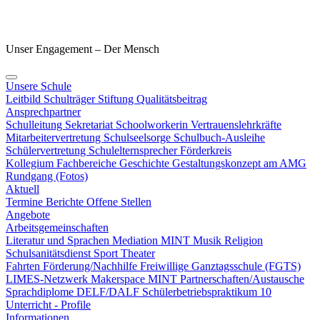
Unser Engagement – Der Mensch
Unsere Schule
Leitbild
Schulträger
Stiftung
Qualitätsbeitrag
Ansprechpartner
Schulleitung
Sekretariat
Schoolworkerin
Vertrauenslehrkräfte
Mitarbeitervertretung
Schulseelsorge
Schulbuch-Ausleihe
Schülervertretung
Schulelternsprecher
Förderkreis
Kollegium
Fachbereiche
Geschichte
Gestaltungskonzept am AMG
Rundgang (Fotos)
Aktuell
Termine
Berichte
Offene Stellen
Angebote
Arbeitsgemeinschaften
Literatur und Sprachen
Mediation
MINT
Musik
Religion
Schulsanitätsdienst
Sport
Theater
Fahrten
Förderung/Nachhilfe
Freiwillige Ganztagsschule (FGTS)
LIMES-Netzwerk
Makerspace
MINT
Partnerschaften/Austausche
Sprachdiplome DELF/DALF
Schülerbetriebspraktikum 10
Unterricht - Profile
Informationen